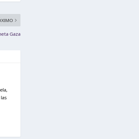
ÓXIMO
neta Gaza
ela,
 las