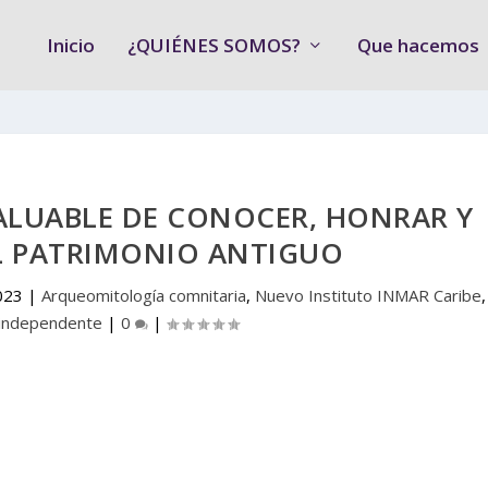
Inicio
¿QUIÉNES SOMOS?
Que hacemos
ALUABLE DE CONOCER, HONRAR Y
L PATRIMONIO ANTIGUO
023
|
Arqueomitología comnitaria
,
Nuevo Instituto INMAR Caribe
,
 independente
|
0
|