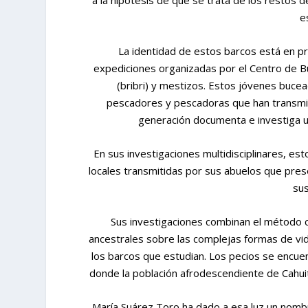
e
La identidad de estos barcos está en p
expediciones organizadas por el Centro de B
(bribri) y mestizos. Estos jóvenes buc
pescadores y pescadoras que han transmit
generación documenta e investiga un
En sus investigaciones multidisciplinares, est
locales transmitidas por sus abuelos que pres
sus
Sus investigaciones combinan el método c
ancestrales sobre las complejas formas de vi
los barcos que estudian. Los pecios se encue
donde la población afrodescendiente de Cahui
María Suárez Toro ha dado a esa luz un nombre