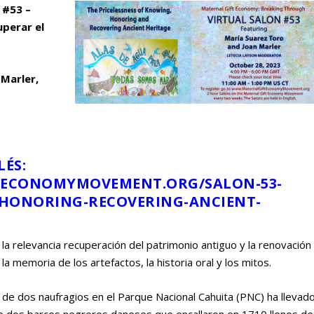
 #53 –
uperar el
arler,
LÉS:
TECONOMYMOVEMENT.ORG/SALON-53-
-HONORING-RECOVERING-ANCIENT-
 la relevancia recuperación del patrimonio antiguo y la renovación
 la memoria de los artefactos, la historia oral y los mitos.
 de dos naufragios en el Parque Nacional Cahuita (PNC) ha llevad
 de dos barcos negreros daneses que encallaron en 1710 llenos de