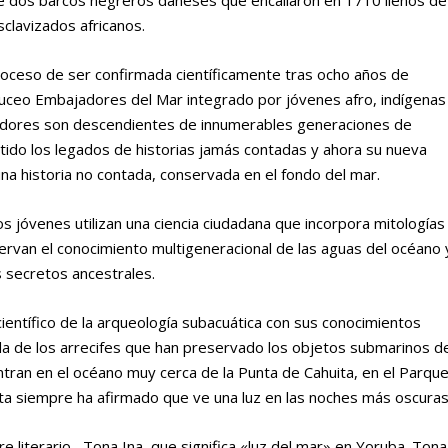
sclavizados africanos.
roceso de ser confirmada científicamente tras ocho años de
uceo Embajadores del Mar integrado por jóvenes afro, indígenas
eadores son descendientes de innumerables generaciones de
ido los legados de historias jamás contadas y ahora su nueva
a historia no contada, conservada en el fondo del mar.
os jóvenes utilizan una ciencia ciudadana que incorpora mitologías
ervan el conocimiento multigeneracional de las aguas del océano 
 secretos ancestrales.
ientífico de la arqueología subacuática con sus conocimientos
da de los arrecifes que han preservado los objetos submarinos d
ntran en el océano muy cerca de la Punta de Cahuita, en el Parqu
ta siempre ha afirmado que ve una luz en las noches más oscuras
 literario, Tona Ina, que significa «luz del mar» en Yoruba. Tona