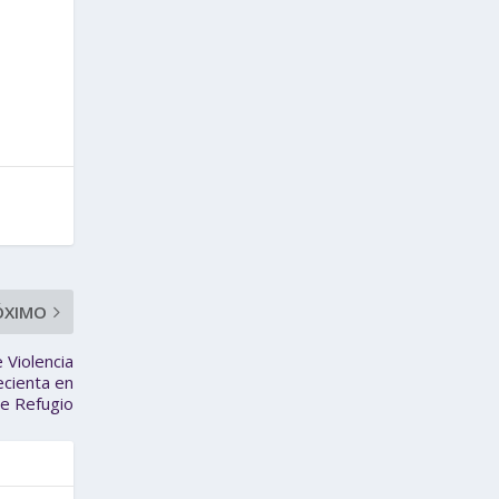
ÓXIMO
 Violencia
recienta en
de Refugio