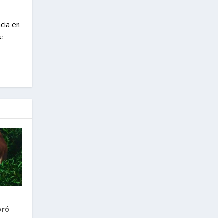
cia en
de
bró