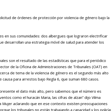
olicitud de órdenes de protección por violencia de género bajo la
es en sus comunidades: dos albergues que lograron electrificar
e desarrollan una estrategia móvil de salud para atender los
ales son el resultado de las estadísticas que para el periódico
irector de la Oficina de Administraciones de Tribunales (OAT) en
l acerca de tema de la violencia de género es el segundo más alto
 de causa para arrestos bajo Regla 6, que suman 680 casos.
 presente el dato más alto, pero sabemos que el número es
os como el huracán Maria, las cifras de alzan” dijo Vilma
a Mujer aclarando que en ese contexto existen preocupaciones
orque los tribunales no están trabajando a capacidad y los policía