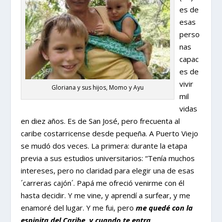
es de
esas
perso
nas
capac
es de
vivir
Gloriana y sus hijos, Momo y Ayu
mil
vidas
en diez años. Es de San José, pero frecuenta al
caribe costarricense desde pequeña. A Puerto Viejo
se mudó dos veces. La primera: durante la etapa
previa a sus estudios universitarios: “Tenía muchos
intereses, pero no claridad para elegir una de esas
´carreras cajón´. Papá me ofreció venirme con él
hasta decidir. Y me vine, y aprendí a surfear, y me
enamoré del lugar. Y me fui, pero
me quedé con la
espinita del Caribe, y cuando te entra,